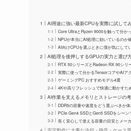
AI用途に強い最新CPUを実際に試して
Core UltraとRyzen 9000を触って分
NPUが本当にAI処理に効いているのか
AI向けCPUを選ぶときに僕が気にして
AI処理を後押しするGPUの実力と選び
RTX 50シリーズとRadeon RX 90
実際に使って分かるTensorコアやAI
ゲーミングPC おすすめモデル4選
4Kや高リフレッシュで快適に動かすた
AI作業を支えるメモリとストレージの
DDR5の容量や速度をどう選ぶべきか
PCIe Gen4 SSDとGen5 SSDを
長く安心して使える容量の目安とメー
安定動作に大事な冷却・静音・ケース