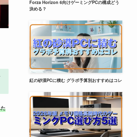
Forza Horizon 6向けゲーミングPCの構成どう
決める？
て
紅の砂漠PCに積む グラボ予算別おすすめはコレ
れた