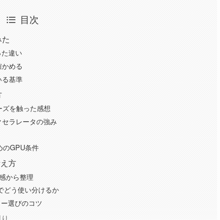
目次
みた
かった違い
確かめる
いる基準
方
シリーズを触った感想
アクセラレータの強み
めのGPU条件
考え方
体感から整理
シーンでどう使い分けるか
カー選びのコツ
周り