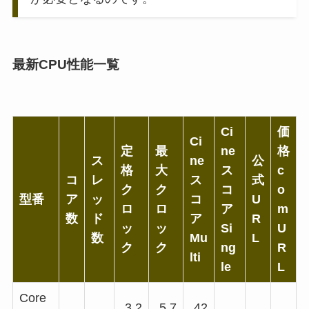
最新CPU性能一覧
Ci
価
Ci
定
最
ne
格
ス
ne
公
格
大
ス
c
コ
レ
ス
式
ク
ク
コ
o
型番
ア
ッ
コ
U
ロ
ロ
ア
m
数
ド
ア
R
ッ
ッ
Si
U
数
Mu
L
ク
ク
ng
R
lti
le
L
Core
3.2
5.7
42