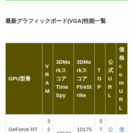
最新グラフィックボード(VGA)性能一覧
価
格
3DMa
3DMa
公
V
c
rkス
rkス
T
式
R
o
GPU型番
コア
コア
G
U
A
m
Time
FireSt
P
R
M
U
Spy
rike
L
R
L
3
5
GeForce RT
2
10175
7
公
価