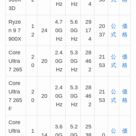
Hz
Hz
4
3D
Ryze
4.7
5.6
29
1
20
公
価
n 9 7
24
0G
0G
17
2
37
式
格
900X
Hz
Hz
4
Core
2.4
5.3
28
2
21
公
価
Ultra
20
0G
0G
46
0
53
式
格
7 265
Hz
Hz
2
Core
2.4
5.3
28
Ultra
2
21
公
価
20
0G
0G
46
7 265
0
53
式
格
Hz
Hz
2
F
Core
3.6
5.2
25
Ultra
1
公
価
14
0G
0G
38
0