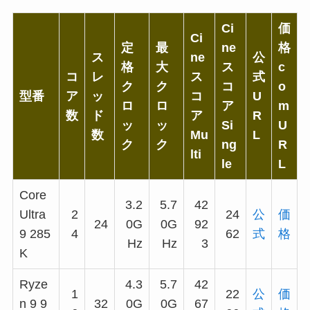
Ci
価
Ci
定
最
ne
格
ス
ne
公
格
大
ス
c
コ
レ
ス
式
ク
ク
コ
o
型番
ア
ッ
コ
U
ロ
ロ
ア
m
数
ド
ア
R
ッ
ッ
Si
U
数
Mu
L
ク
ク
ng
R
lti
le
L
Core
3.2
5.7
42
Ultra
2
24
公
価
24
0G
0G
92
9 285
4
62
式
格
Hz
Hz
3
K
Ryze
4.3
5.7
42
1
22
公
価
n 9 9
32
0G
0G
67