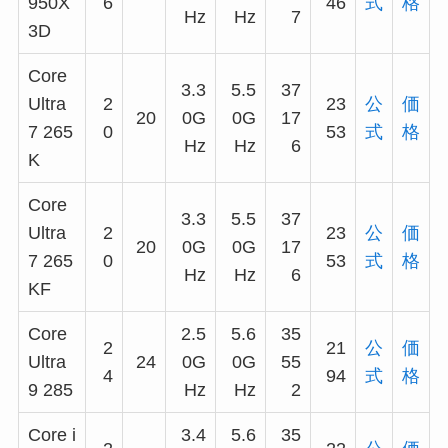
950X
6
46
式
格
Hz
Hz
7
3D
Core
3.3
5.5
37
Ultra
2
23
公
価
20
0G
0G
17
7 265
0
53
式
格
Hz
Hz
6
K
Core
3.3
5.5
37
Ultra
2
23
公
価
20
0G
0G
17
7 265
0
53
式
格
Hz
Hz
6
KF
Core
2.5
5.6
35
2
21
公
価
Ultra
24
0G
0G
55
4
94
式
格
9 285
Hz
Hz
2
Core i
3.4
5.6
35