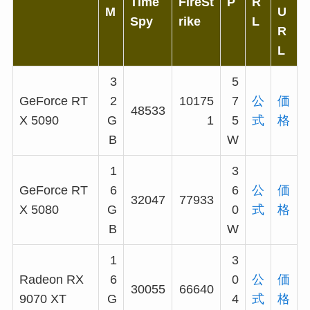
Time
FireSt
P
R
M
U
Spy
rike
L
R
L
3
5
GeForce RT
2
10175
7
公
価
48533
X 5090
G
1
5
式
格
B
W
1
3
GeForce RT
6
6
公
価
32047
77933
X 5080
G
0
式
格
B
W
1
3
Radeon RX
6
0
公
価
30055
66640
9070 XT
G
4
式
格