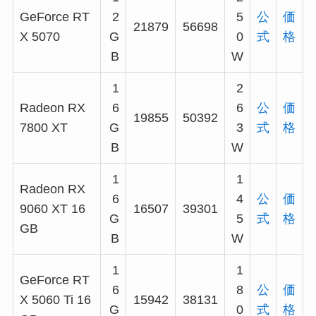
GeForce RT
2
5
公
価
21879
56698
X 5070
G
0
式
格
B
W
1
2
Radeon RX
6
6
公
価
19855
50392
7800 XT
G
3
式
格
B
W
1
1
Radeon RX
6
4
公
価
9060 XT 16
16507
39301
G
5
式
格
GB
B
W
1
1
GeForce RT
6
8
公
価
X 5060 Ti 16
15942
38131
G
0
式
格