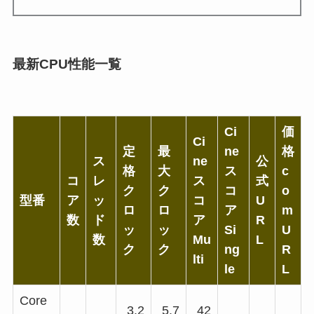
最新CPU性能一覧
Ci
価
Ci
定
最
ne
格
ス
ne
公
格
大
ス
c
コ
レ
ス
式
ク
ク
コ
o
型番
ア
ッ
コ
U
ロ
ロ
ア
m
数
ド
ア
R
ッ
ッ
Si
U
数
Mu
L
ク
ク
ng
R
lti
le
L
Core
3.2
5.7
42