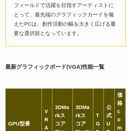
フィールドで活躍を目指すアーティストに
とって、最先端のグラフィックカードを備
えたPCは、創作活動の幅を大きく広げる重
要な選択肢となっています。
最新グラフィックボード(VGA)性能一覧
価
格
3DMa
3DMa
公
V
c
rkス
rkス
T
式
R
o
GPU型番
コア
コア
G
U
A
m