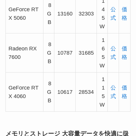
1
8
GeForce RT
4
公
価
G
13160
32303
X 5060
5
式
格
B
W
1
8
Radeon RX
6
公
価
G
10787
31685
7600
5
式
格
B
W
1
8
GeForce RT
1
公
価
G
10617
28534
X 4060
5
式
格
B
W
メモリとストレージ 大容量データを快適に扱