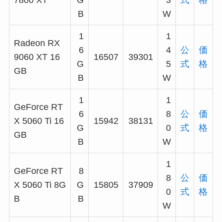
7800 XT
G
3
式
格
B
W
1
1
Radeon RX
6
4
公
価
9060 XT 16
16507
39301
G
5
式
格
GB
B
W
1
1
GeForce RT
6
8
公
価
X 5060 Ti 16
15942
38131
G
0
式
格
GB
B
W
1
GeForce RT
8
8
公
価
X 5060 Ti 8G
G
15805
37909
0
式
格
B
B
W