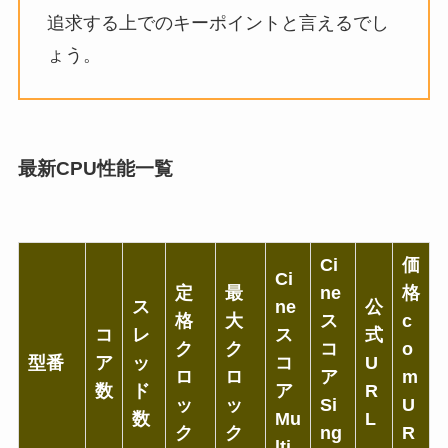
追求する上でのキーポイントと言えるでし
ょう。
最新CPU性能一覧
Ci
価
Ci
定
最
ne
格
ス
ne
公
格
大
ス
c
コ
レ
ス
式
ク
ク
コ
o
型番
ア
ッ
コ
U
ロ
ロ
ア
m
数
ド
ア
R
ッ
ッ
Si
U
数
Mu
L
ク
ク
ng
R
lti