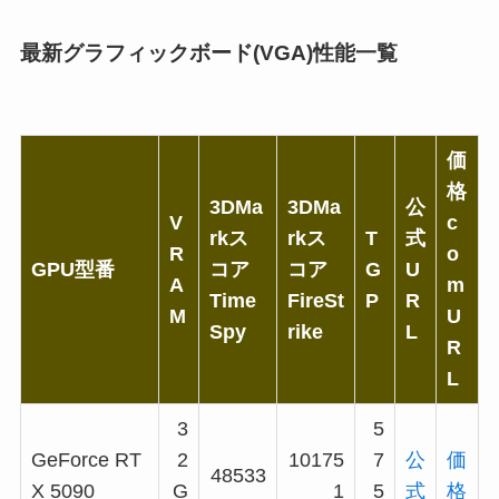
最新グラフィックボード(VGA)性能一覧
価
格
3DMa
3DMa
公
V
c
rkス
rkス
T
式
R
o
GPU型番
コア
コア
G
U
A
m
Time
FireSt
P
R
M
U
Spy
rike
L
R
L
3
5
GeForce RT
2
10175
7
公
価
48533
X 5090
G
1
5
式
格