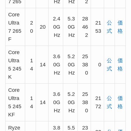
7 265
Hz
Hz
2
Core
2.4
5.3
28
Ultra
2
21
公
価
20
0G
0G
46
7 265
0
53
式
格
Hz
Hz
2
F
Core
3.6
5.2
25
Ultra
1
公
価
14
0G
0G
38
0
5 245
4
式
格
Hz
Hz
0
K
Core
3.6
5.2
25
Ultra
1
21
公
価
14
0G
0G
38
5 245
4
72
式
格
Hz
Hz
0
KF
Ryze
3.8
5.5
23