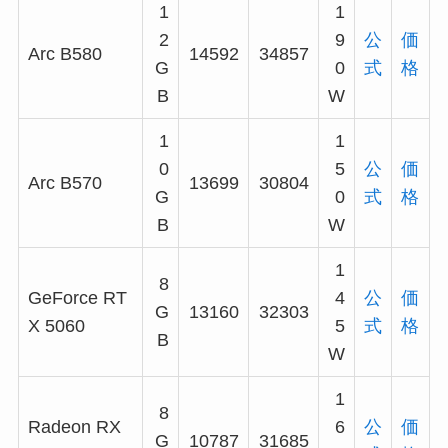
1
1
2
9
公
価
Arc B580
14592
34857
G
0
式
格
B
W
1
1
0
5
公
価
Arc B570
13699
30804
G
0
式
格
B
W
1
8
GeForce RT
4
公
価
G
13160
32303
X 5060
5
式
格
B
W
1
8
Radeon RX
6
公
価
G
10787
31685