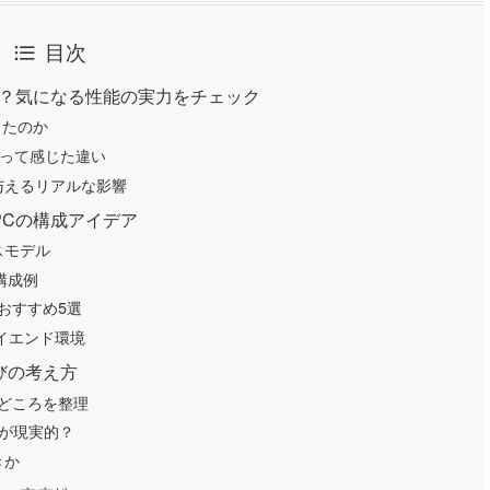
目次
選ぶ？気になる性能の実力をチェック
ったのか
を使って感じた違い
与えるリアルな影響
PCの構成アイデア
スモデル
構成例
C おすすめ5選
イエンド環境
選びの考え方
選びどころを整理
量が現実的？
きか