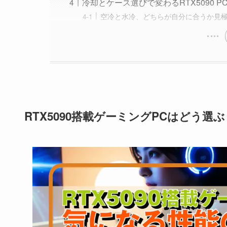
冷却とケース選びで変わるRTX5090 P
空冷と水冷、どちらが自分に合うか見
RTX5090搭載ゲーミングPCはどう