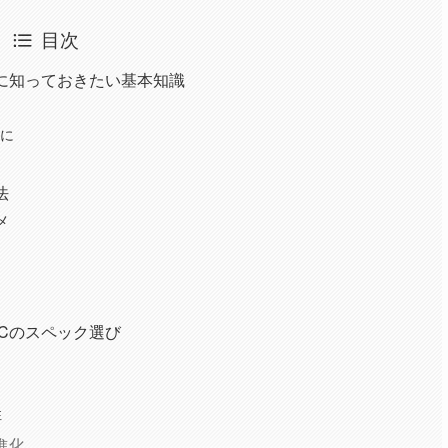
目次
に知っておきたい基本知識
確に
法
メ
Cのスペック選び
性
進化