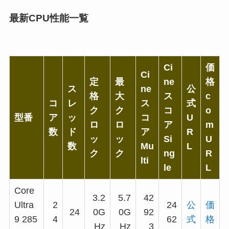
最新CPU性能一覧
Ci
価
Ci
定
最
ne
格
ス
ne
公
格
大
ス
c
コ
レ
ス
式
ク
ク
コ
o
型番
ア
ッ
コ
U
ロ
ロ
ア
m
数
ド
ア
R
ッ
ッ
Si
U
数
Mu
L
ク
ク
ng
R
lti
le
L
Core
3.2
5.7
42
Ultra
2
24
公
価
24
0G
0G
92
9 285
4
62
式
格
Hz
Hz
3