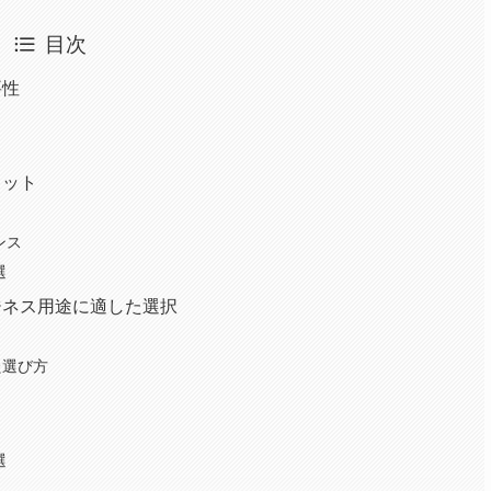
目次
要性
ィット
ンス
選
ジネス用途に適した選択
た選び方
選