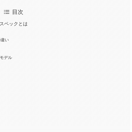
目次
なスペックとは
の違い
きモデル