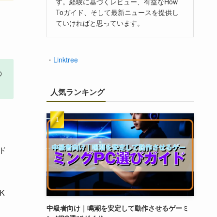
す。経験に基づくレビュー、有益なHow
Toガイド、そして最新ニュースを提供し
ていければと思っています。
・
Linktree
の
人気ランキング
ド
K
中級者向け｜鳴潮を安定して動作させるゲーミ