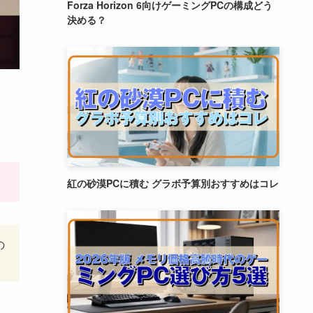
Forza Horizon 6向けゲーミングPCの構成どう
決める？
紅の砂漠PCに積む グラボ予算別おすすめはコレ
の